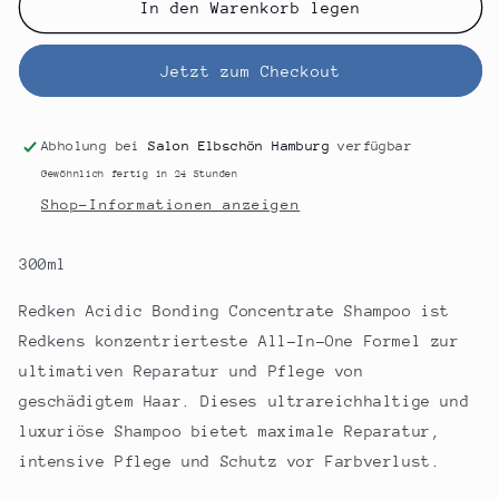
für
für
In den Warenkorb legen
REDKEN
REDKEN
ACIDIC
ACIDIC
Jetzt zum Checkout
BONDING
BONDING
CONCENTRATE
CONCENTRATE
SHAMPOO
SHAMPOO
Abholung bei
Salon Elbschön Hamburg
verfügbar
Gewöhnlich fertig in 24 Stunden
Shop-Informationen anzeigen
300ml
Redken Acidic Bonding Concentrate Shampoo ist
Redkens konzentrierteste All-In-One Formel zur
ultimativen Reparatur und Pflege von
geschädigtem Haar. Dieses ultrareichhaltige und
luxuriöse Shampoo bietet maximale Reparatur,
intensive Pflege und Schutz vor Farbverlust.