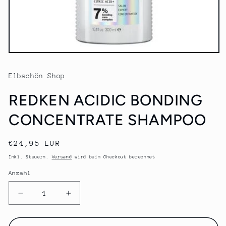
Medien
1
in
Elbschön Shop
Modal
öffnen
REDKEN ACIDIC BONDING
CONCENTRATE SHAMPOO
Normaler
€24,95 EUR
Preis
Inkl. Steuern.
Versand
wird beim Checkout berechnet
Anzahl
Anzahl
Verringere
Erhöhe
die
die
Menge
Menge