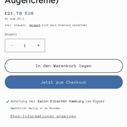
Augencreme)
Normaler
€21,70 EUR
Grundpreis
€1.446,67/l
Preis
Inkl. Steuern.
Versand
wird beim Checkout berechnet
Anzahl
Anzahl
Verringere
Erhöhe
die
die
Menge
Menge
für
für
In den Warenkorb legen
GLYNT
GLYNT
Sensitive
Sensitive
Jetzt zum Checkout
Eye
Eye
Cream
Cream
(Intensiv
(Intensiv
pflegende
pflegende
Abholung bei
Salon Elbschön Hamburg
verfügbar
Augencreme)
Augencreme)
Gewöhnlich fertig in 24 Stunden
Shop-Informationen anzeigen