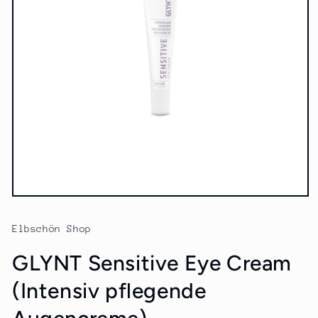
Medien
1
in
Elbschön Shop
Modal
öffnen
GLYNT Sensitive Eye Cream
(Intensiv pflegende