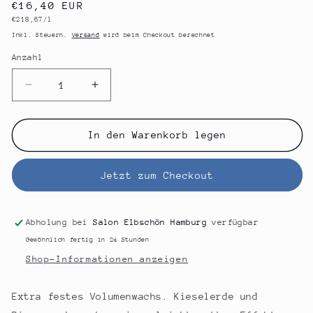
Normaler
€16,40 EUR
Grundpreis
€218,67/l
Preis
Inkl. Steuern.
Versand
wird beim Checkout berechnet
Anzahl
Anzahl
Verringere
Erhöhe
die
die
Menge
Menge
für
für
In den Warenkorb legen
GLYNT
GLYNT
Mat
Mat
Jetzt zum Checkout
Modeler
Modeler
(extra
(extra
festes
festes
Volumenwachs)
Volumenwachs)
Abholung bei
Salon Elbschön Hamburg
verfügbar
Gewöhnlich fertig in 24 Stunden
Shop-Informationen anzeigen
Extra festes Volumenwachs. Kieselerde und