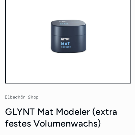
Medien
1
in
Elbschön Shop
Modal
öffnen
GLYNT Mat Modeler (extra
festes Volumenwachs)