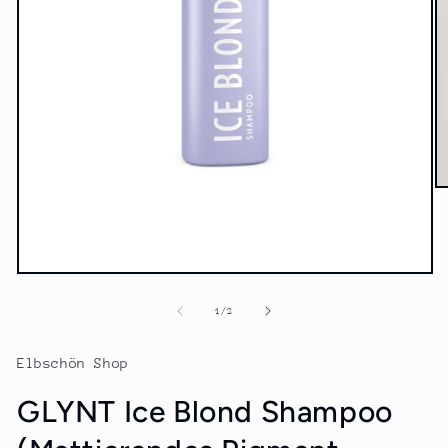
M
2
in
M
öf
Medien
1
in
von
1
/
2
Modal
öffnen
Elbschön Shop
GLYNT Ice Blond Shampoo