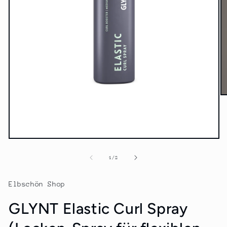
M
2
in
M
öf
Medien
1
in
von
1
/
2
Modal
öffnen
Elbschön Shop
GLYNT Elastic Curl Spray