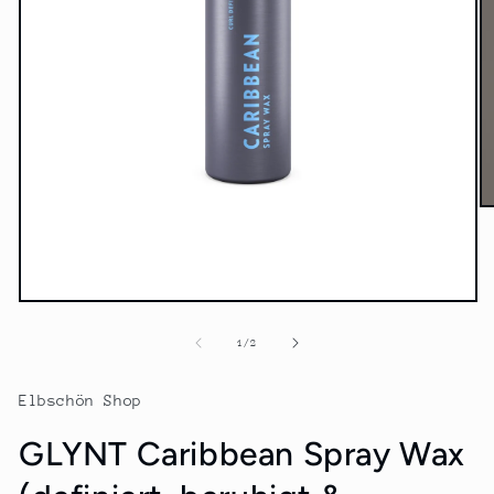
M
2
in
M
öf
Medien
1
in
von
1
/
2
Modal
öffnen
Elbschön Shop
GLYNT Caribbean Spray Wax