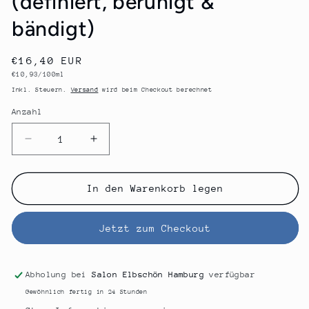
(definiert, beruhigt &
bändigt)
Normaler
€16,40 EUR
Grundpreis
€10,93/100ml
Preis
Inkl. Steuern.
Versand
wird beim Checkout berechnet
Anzahl
Anzahl
Verringere
Erhöhe
die
die
Menge
Menge
für
für
In den Warenkorb legen
GLYNT
GLYNT
Caribbean
Caribbean
Jetzt zum Checkout
Spray
Spray
Wax
Wax
(definiert,
(definiert,
beruhigt
beruhigt
Abholung bei
Salon Elbschön Hamburg
verfügbar
&amp;
&amp;
Gewöhnlich fertig in 24 Stunden
bändigt)
bändigt)