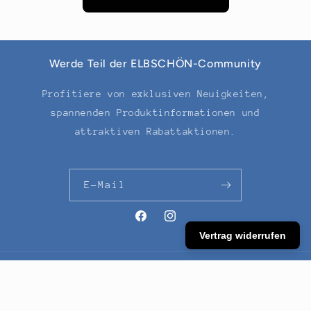
Werde Teil der ELBSCHÖN-Community
Profitiere von exklusiven Neuigkeiten,
spannenden Produktinformationen und
attraktiven Rabattaktionen.
E-Mail
Facebook
Instagram
Vertrag widerrufen
Widerrufsrecht
© 2026,
Elbschön Shop
Powered by Shopify
Datenschutzerklärung
Versand
Impressum