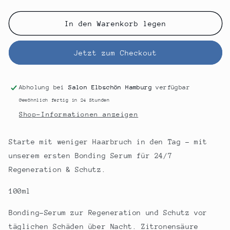
die
die
Menge
Menge
für
für
In den Warenkorb legen
REDKEN
REDKEN
ACIDIC
ACIDIC
Jetzt zum Checkout
BONDING
BONDING
CONCENTRATE
CONCENTRATE
24/7
24/7
DAY
DAY
Abholung bei
Salon Elbschön Hamburg
verfügbar
&amp;
&amp;
Gewöhnlich fertig in 24 Stunden
NIGHT
NIGHT
Shop-Informationen anzeigen
SERUM
SERUM
Starte mit weniger Haarbruch in den Tag - mit
unserem ersten Bonding Serum für 24/7
Regeneration & Schutz.
100ml
Bonding-Serum zur Regeneration und Schutz vor
täglichen Schäden über Nacht. Zitronensäure