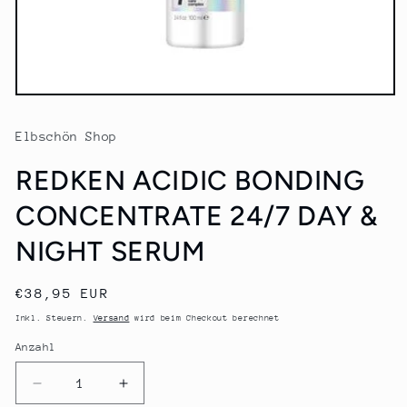
Medien
1
in
Elbschön Shop
Modal
öffnen
REDKEN ACIDIC BONDING
CONCENTRATE 24/7 DAY &
NIGHT SERUM
Normaler
€38,95 EUR
Preis
Inkl. Steuern.
Versand
wird beim Checkout berechnet
Anzahl
Anzahl
Verringere
Erhöhe