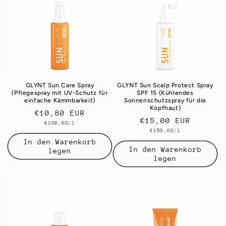
e
:
GLYNT Sun Care Spray
GLYNT Sun Scalp Protect Spray
(Pflegespray mit UV-Schutz für
SPF 15 (Kühlendes
einfache Kämmbarkeit)
Sonnenschutzspray für die
Kopfhaut)
Normaler
€10,80 EUR
Normaler
€15,00 EUR
Grundpreis
€108,00/l
Preis
Grundpreis
€150,00/l
Preis
In den Warenkorb
In den Warenkorb
legen
legen