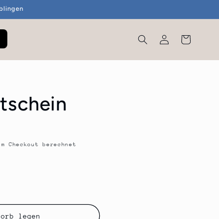
blingen
Einloggen
Warenkorb
tschein
m Checkout berechnet
korb legen