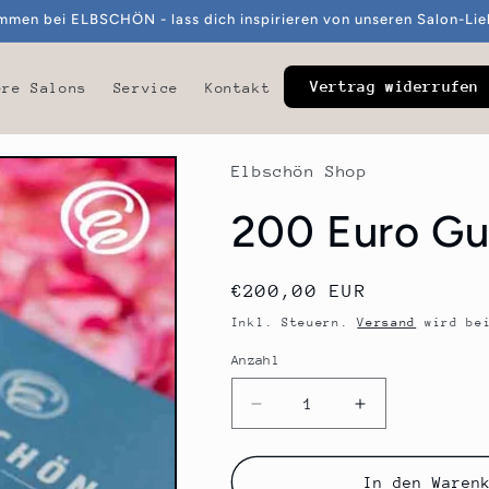
mmen bei ELBSCHÖN - lass dich inspirieren von unseren Salon-Lie
Vertrag widerrufen
ere Salons
Service
Kontakt
Elbschön Shop
200 Euro Gu
Normaler
€200,00 EUR
Preis
Inkl. Steuern.
Versand
wird bei
Anzahl
Anzahl
Verringere
Erhöhe
die
die
Menge
Menge
für
für
In den Waren