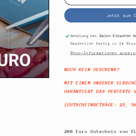
200
200
Euro
Euro
Jetzt zum 
Gutschein
Gutschein
Abholung bei
Salon Elbschön H
Gewöhnlich fertig in 24 Stun
Shop-Informationen anzeig
NOCH KEIN GESCHENK?
MIT EINEM UNSERER ELBSCH
GARANTIERT DAS PERFEKTE 
(GUTSCHEINBETRÄGE: 25, 5
200 Euro Gutschein von E