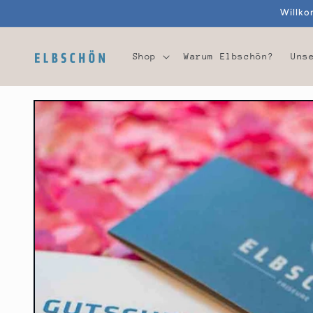
Direkt
Willko
zum
Inhalt
Shop
Warum Elbschön?
Uns
Zu
Produktinformationen
springen