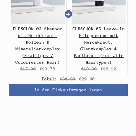
ELBSCHÖN 02 Shampoo
ELBSCHÖN 05 Leave-In
mit Heidekraut,
Pflegecreme mit
Koffein &
Heidekraut,
Mineralienkomplex
Glanzkomplex &
(Kräftiges /
Panthenol (Für alle
Coloriertes Haar)
Haartypen)
Original
Current
Original
Current
€17.00
€13.78
€19.90
€16.12
price:
price:
price:
price:
Original
Discounted
Total:
€36.90
€29.90
price
price
In den Einkaufswagen legen