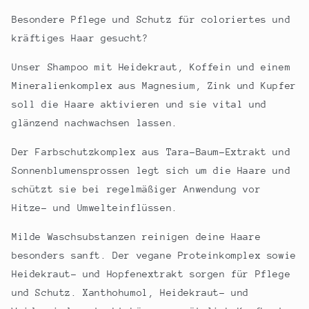
Haar)
Haar)
Besondere
Pfl
ege und Schutz für coloriertes und
kräftiges Haar
gesucht
?
Unser Shampoo mit Heidekraut, K
offein
und einem
Mineralienkomplex aus
Magnesium, Zink und Kupfer
soll die Haare aktivieren und sie vital und
glänzend nachwachsen lassen.
Der Farbschutzkomplex aus Tara-Baum-Extrakt und
Sonnenblumensprossen
legt sich um
d
ie
Haar
e
und
schützt
sie
bei regelmäßiger Anwendung vor
Hitze- und Umwelteinflüssen.
M
ilde Waschsubstanzen reinigen
deine Haare
besonders sanft
.
Der vegane Proteinkomplex
sowie
Heidekraut
-
und Hopfen
extrakt
sorgen für Pflege
und Schutz.
Xanthohumol
, Heidekraut- und